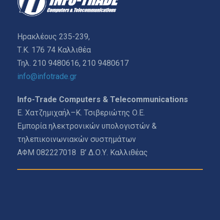
Ηρακλέους 235-239,
Τ.Κ. 176 74 Καλλιθέα
Τηλ. 210 9480616, 210 9480617
info@infotrade.gr
Info-Trade Computers & Telecommunications
Ε. Χατζημιχαήλ–Κ. Τσιβεριώτης Ο.Ε.
Εμπορία ηλεκτρονικών υπολογιστών &
τηλεπικοινωνιακών συστημάτων
ΑΦΜ 082227018 Β’ Δ.Ο.Υ. Καλλιθέας