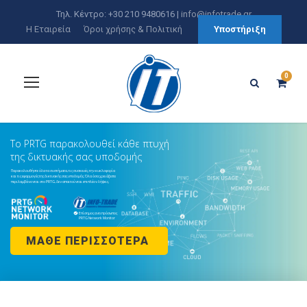
Τηλ. Κέντρο: +30 210 9480616 |
info@infotrade.gr
Η Εταιρεία
Όροι χρήσης & Πολιτική
Υποστήριξη
0
Το PRTG παρακολουθεί κάθε πτυχή
της δικτυακής σας υποδομής
Παρακολουθήστε όλα τα συστήματα, τις συσκευές, την κυκλοφορία
και τις εφαρμογές της δικτυακής σας υποδομής. Όλα όσα χρειάζεστε
περιλαμβάνονται στο PRTG, δεν απαιτούνται επιπλέον λήψεις.
Επίσημος αντιπρόσωπος
PRTG Network Monitor
ΜΆΘΕ ΠΕΡΙΣΣΌΤΕΡΑ