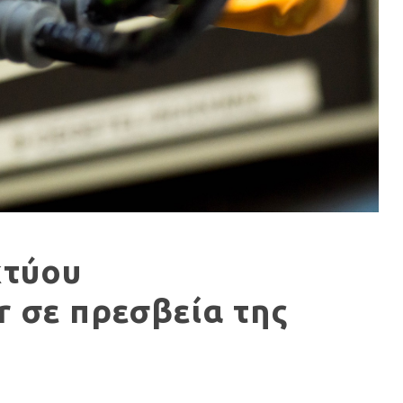
κτύου
r σε πρεσβεία της