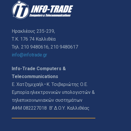
Ηρακλέους 235-239,
Τ.Κ. 176 74 Καλλιθέα
Τηλ. 210 9480616, 210 9480617
info@infotrade.gr
Info-Trade Computers &
Telecommunications
Ε. Χατζημιχαήλ–Κ. Τσιβεριώτης Ο.Ε.
Εμπορία ηλεκτρονικών υπολογιστών &
τηλεπικοινωνιακών συστημάτων
ΑΦΜ 082227018 Β’ Δ.Ο.Υ. Καλλιθέας