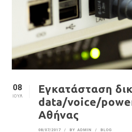
08
Εγκατάσταση δι
ΙΟΎΛ
data/voice/powe
Αθήνας
08/07/2017
BY
ADMIN
BLOG