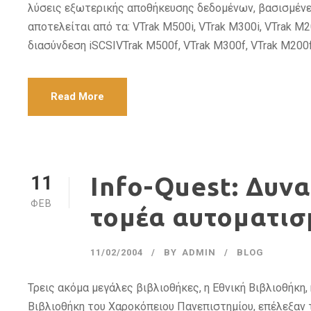
λύσεις εξωτερικής αποθήκευσης δεδομένων, βασισμένες 
αποτελείται από τα: VTrak M500i, VTrak M300i, VTrak 
διασύνδεση iSCSIVTrak M500f, VTrak M300f, VTrak M200
Read More
11
Info-Quest: Δυν
ΦΕΒ
τομέα αυτοματισ
11/02/2004
BY
ADMIN
BLOG
Τρεις ακόμα μεγάλες βιβλιοθήκες, η Εθνική Βιβλιοθήκη,
Βιβλιοθήκη του Χαροκόπειου Πανεπιστημίου, επέλεξαν τ