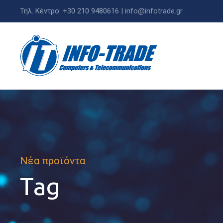
Τηλ. Κέντρο: +30 210 9480616 |
info@infotrade.gr
Νέα προϊόντα
Tag