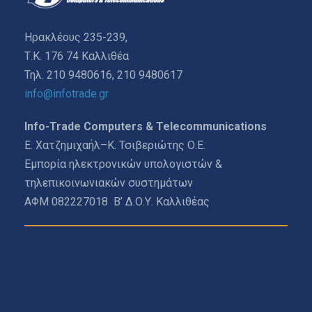
τ
α
α
α
Ηρακλέους 235-239,
Τ.Κ. 176 74 Καλλιθέα
Τηλ. 210 9480616, 210 9480617
info@infotrade.gr
Info-Trade Computers & Telecommunications
Ε. Χατζημιχαήλ–Κ. Τσιβεριώτης Ο.Ε.
Εμπορία ηλεκτρονικών υπολογιστών &
τηλεπικοινωνιακών συστημάτων
ΑΦΜ 082227018 Β’ Δ.Ο.Υ. Καλλιθέας