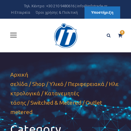
Τηλ. Κέντρο: +30 210 9480616 |
info@infotrade.gr
Η Εταιρεία
Όροι χρήσης & Πολιτική
Υποστήριξη
0
Αρχική
σελίδα
/
Shop
/
Υλικό
/
Περιφερειακά
/
Ηλε
κτρολογικά
/
Κατανεμητές
τάσης
/
Switched & Metered
/ Outlet
metered
Category