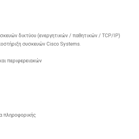
σκευών δικτύου (ενεργητικών / παθητικών / TCP/ΙΡ)
ποστήριξη συσκευών Cisco Systems.
και περιφερειακών
α πληροφορικής