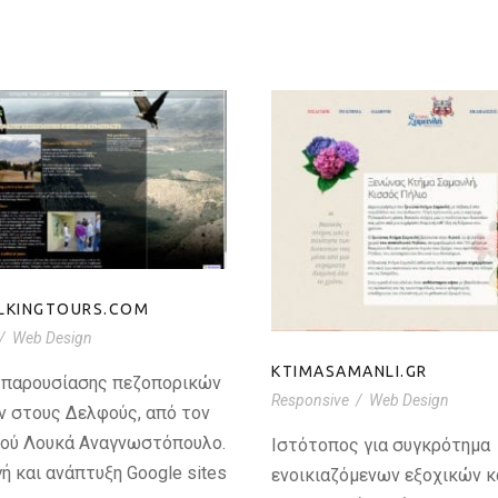
HIWALKINGTOURS.C
OM
KTIMASAMANLI.
LKINGTOURS.COM
/
Web Design
KTIMASAMANLI.GR
 παρουσίασης πεζοπορικών
Responsive
/
Web Design
ν στους Δελφούς, από τον
νού Λουκά Αναγνωστόπουλο.
Ιστότοπος για συγκρότημα
 και ανάπτυξη Google sites
ενοικιαζόμενων εξοχικών κ