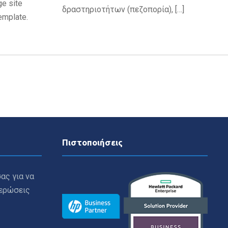
e site
δραστηριοτήτων (πεζοπορία), […]
emplate.
Πιστοποιήσεις
ας για να
μερώσεις