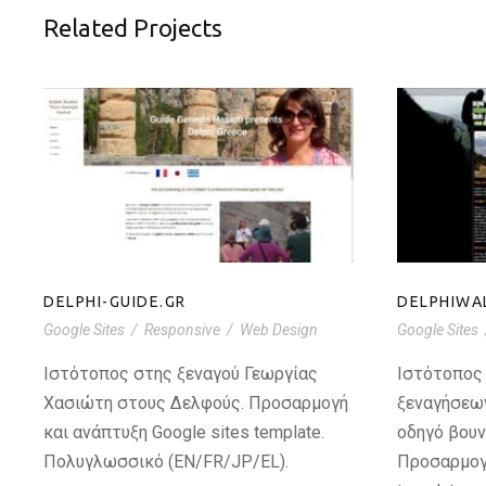
Related Projects
DELP
DELPHI-GUIDE.GR
DELPHI-GUIDE.GR
DELPHIWA
Google Sites
/
Responsive
/
Web Design
Google Sites
Ιστότοπος στης ξεναγού Γεωργίας
Ιστότοπος
Χασιώτη στους Δελφούς. Προσαρμογή
ξεναγήσεω
και ανάπτυξη Google sites template.
οδηγό βου
Πολυγλωσσικό (EN/FR/JP/EL).
Προσαρμογή