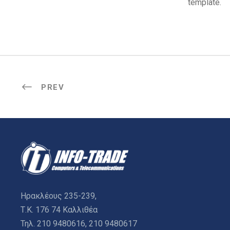
template.
PREV
Ηρακλέους 235-239,
Τ.Κ. 176 74 Καλλιθέα
Τηλ. 210 9480616, 210 9480617