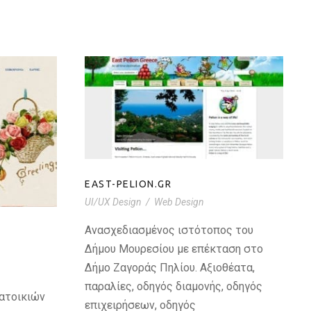
EAST-PELION.GR
GR
EAST-PELION.GR
UI/UX Design
/
Web Design
Ανασχεδιασμένος ιστότοπος του
Δήμου Μουρεσίου με επέκταση στο
Δήμο Ζαγοράς Πηλίου. Αξιοθέατα,
παραλίες, οδηγός διαμονής, οδηγός
ατοικιών
επιχειρήσεων, οδηγός