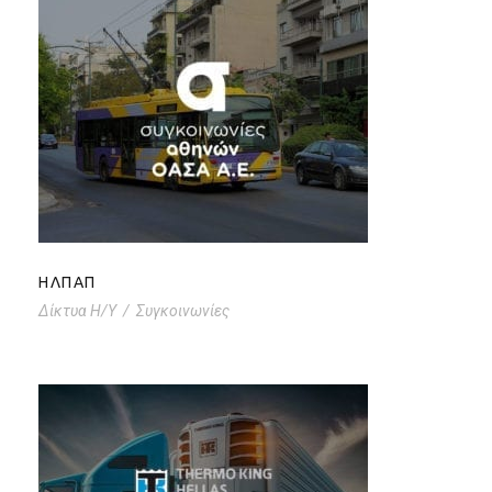
ΗΛΠΑΠ
ΗΛΠΑΠ
Δίκτυα Η/Υ
/
Συγκοινωνίες