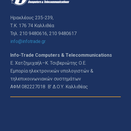
Ηρακλέους 235-239,
Τ.Κ. 176 74 Καλλιθέα
Τηλ. 210 9480616, 210 9480617
info@infotrade.gr
Info-Trade Computers & Telecommunications
Ε. Χατζημιχαήλ–Κ. Τσιβεριώτης Ο.Ε.
Εμπορία ηλεκτρονικών υπολογιστών &
τηλεπικοινωνιακών συστημάτων
ΑΦΜ 082227018 Β’ Δ.Ο.Υ. Καλλιθέας