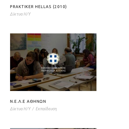
PRAKTIKER HELLAS (2010)
Δίκτυα Η/Υ
Ν.Ε.Λ.Ε ΑΘΗΝΩΝ
Ν.Ε.Λ.Ε ΑΘΗΝΩΝ
Δίκτυα Η/Υ
/
Εκπαίδευση