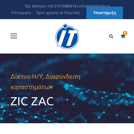
Τηλ. Κέντρο: +30 210 9480616 |
info@infotrade.gr
Η Εταιρεία
Όροι χρήσης & Πολιτική
Υποστήριξη
0
Δίκτυο Η/Υ, Διασύνδεση
καταστημάτων
ZIC ZAC