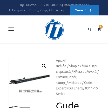
Τηλ. Κέντρο: +30 210 9480616 |
info@infotrade.gr
Η Εταιρεία
Όροι χρήσης & Πολιτική
Υποστήριξη
0
Αρχική
σελίδα
/
Shop
/
Υλικό
/
Περι
φερειακά
/
Ηλεκτρολογικά
/
Κατανεμητές
τάσης
/
Metered
/ Gude
Expert PDU Energy 8311-15
Series
Gude