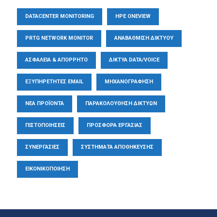
DATACENTER MONITORING
HPE ONEVIEW
PRTG NETWORK MONITOR
ΑΝΑΒΆΘΜΙΣΗ ΔΙΚΤΎΟΥ
ΑΣΦΆΛΕΙΑ & ΑΠΌΡΡΗΤΟ
ΔΊΚΤΥΑ DATA/VOICE
ΕΞΥΠΗΡΕΤΗΤΈΣ EMAIL
ΜΗΧΑΝΟΓΡΆΦΗΣΗ
ΝΈΑ ΠΡΟΪΌΝΤΑ
ΠΑΡΑΚΟΛΟΎΘΗΣΗ ΔΙΚΤΎΩΝ
ΠΙΣΤΟΠΟΙΉΣΕΙΣ
ΠΡΟΣΦΟΡΆ ΕΡΓΑΣΊΑΣ
ΣΥΝΕΡΓΑΣΊΕΣ
ΣΥΣΤΉΜΑΤΑ ΑΠΟΘΉΚΕΥΣΗΣ
ΕΙΚΟΝΙΚΟΠΟΊΗΣΗ