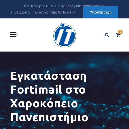
Τηλ. Κέντρο: +30 210 9480616 |
info@infotrade.gr
Η Εταιρεία
Όροι χρήσης & Πολιτική
Υποστήριξη
0
Εγκατάσταση
Fortimail στο
Χαροκόπειο
Πανεπιστήμιο