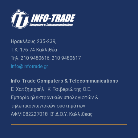
Ηρακλέους 235-239,
Τ.Κ. 176 74 Καλλιθέα
Τηλ. 210 9480616, 210 9480617
info@infotrade.gr
Info-Trade Computers & Telecommunications
Ε. Χατζημιχαήλ–Κ. Τσιβεριώτης Ο.Ε.
Εμπορία ηλεκτρονικών υπολογιστών &
τηλεπικοινωνιακών συστημάτων
ΑΦΜ 082227018 Β’ Δ.Ο.Υ. Καλλιθέας