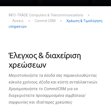
INFO-TRADE Computers & Telecommunications
>
Λύσεις
>
Commit CRM
>
Χρέωση & Τιμολόγηση
υπηρεσιών
Έλεγχος & διαχείριση
χρεώσεων
Μεγιστοποιήστε τα έσοδά σας παρακολουθώντας
εύκολα χρόνους, έξοδα και κόστη ανταλλακτικών.
Χρησιμοποιήστε το CommitCRM για να
διαχειριστείτε προσαρμοσμένα συμβόλαια/
συμφωνίες και ιδιαίτερες χρεώσεις