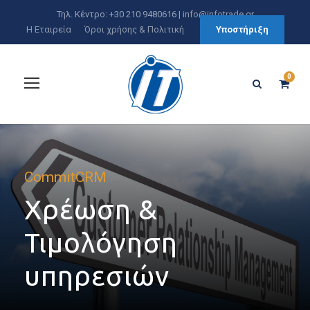
Τηλ. Κέντρο: +30 210 9480616 |
info@infotrade.gr
Η Εταιρεία
Όροι χρήσης & Πολιτική
Υποστήριξη
0
CommitCRM
Χρέωση &
Τιμολόγηση
υπηρεσιών