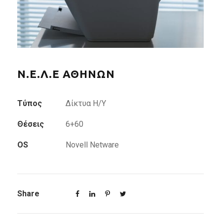
Ν.Ε.Λ.Ε ΑΘΗΝΩΝ
Τύπος
Δίκτυα Η/Υ
Θέσεις
6+60
OS
Novell Netware
Share