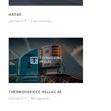
ΗΛΠΑΠ
Δίκτυα Η/Υ
/
Συγκοινωνίες
THERMOSERVICE HELLAS AE
THERMOSERVICE HELLAS AE
Δίκτυα Η/Υ
/
Μεταφορές