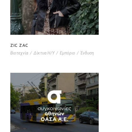
ZIC ZAC
ZIC ZAC
Βιοτεχνία
/
Δίκτυα Η/Υ
/
Εμπόριο
/
Ένδυση
ΗΛΠΑΠ