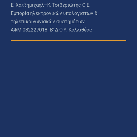
Ε. Χατζημιχαήλ–Κ. Τσιβεριώτης Ο.Ε.
Εμπορία ηλεκτρονικών υπολογιστών &
τηλεπικοινωνιακών συστημάτων
ΑΦΜ 082227018 Β’ Δ.Ο.Υ. Καλλιθέας