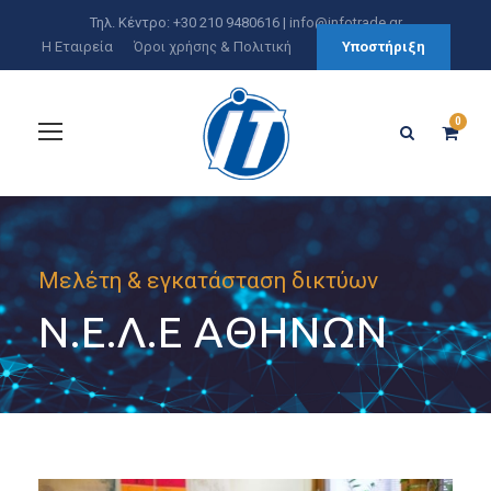
Τηλ. Κέντρο: +30 210 9480616 |
info@infotrade.gr
Η Εταιρεία
Όροι χρήσης & Πολιτική
Υποστήριξη
0
Μελέτη & εγκατάσταση δικτύων
Ν.Ε.Λ.Ε ΑΘΗΝΩΝ