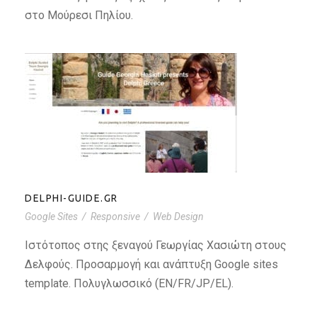
στο Μούρεσι Πηλίου.
DELPHI-GUIDE.GR
DELPHI-GUIDE.GR
Google Sites
/
Responsive
/
Web Design
Ιστότοπος στης ξεναγού Γεωργίας Χασιώτη στους
Δελφούς. Προσαρμογή και ανάπτυξη Google sites
template. Πολυγλωσσικό (EN/FR/JP/EL).