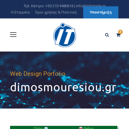
Τηλ. Κέντρο: +30 210 9480616 |
info@infotrade.gr
Η Εταιρεία
Όροι χρήσης & Πολιτική
Υποστήριξη
0
Web Design Porfolio
dimosmouresiou.gr