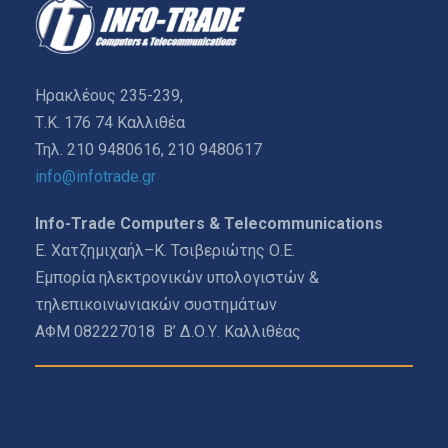
Ηρακλέους 235-239,
Τ.Κ. 176 74 Καλλιθέα
Τηλ. 210 9480616, 210 9480617
info@infotrade.gr
Info-Trade Computers & Telecommunications
Ε. Χατζημιχαήλ–Κ. Τσιβεριώτης Ο.Ε.
Εμπορία ηλεκτρονικών υπολογιστών &
τηλεπικοινωνιακών συστημάτων
ΑΦΜ 082227018 Β’ Δ.Ο.Υ. Καλλιθέας