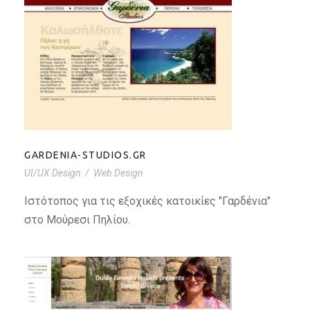
GARDENIA-STUDIOS.GR
GARDENIA-STUDIOS.GR
UI/UX Design
/
Web Design
Ιστότοπος για τις εξοχικές κατοικίες "Γαρδένια"
στο Μούρεσι Πηλίου.