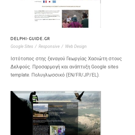
DELPHI-GUIDE.GR
DELPHI-GUIDE.GR
Google Sites
/
Responsive
/
Web Design
Ιστότοπος στης ξεναγού Γεωργίας Χασιώτη στους
Δελφούς. Προσαρμογή και ανάπτυξη Google sites
template. Πολυγλωσσικό (EN/FR/JP/EL).
DELPHIWALKINGTOURS.COM