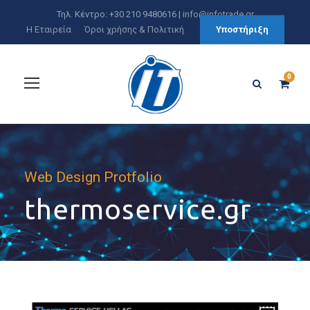
Τηλ. Κέντρο: +30 210 9480616 |
info@infotrade.gr
Η Εταιρεία
Όροι χρήσης & Πολιτική
Υποστήριξη
0
Web Design Protfolio
thermoservice.gr